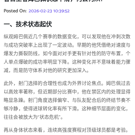
Posted On:
2026-02-23 10:39:52
一、技术状态起伏
纵观姆巴佩近几个赛季的数据变化，可以发现他在冲刺次数
与成功突破率上出现了一定波动。早期的他凭借绝对速度与
爆发力撕裂防线，如今面对对手更有针对性的防守布置，个
人单点爆破的成功率明显下降。这种变化并不意味着能力骤
减，而是防守体系对他的研究更加深入。
此外，射门选择的合理性也成为外界讨论焦点。姆巴佩过去
以高效率著称，但近期部分比赛中，他在禁区内的处理显得
略显急躁。射门角度选择偏窄、与队友配合后的终结节奏不
够冷静，使得进球转化率有所下滑。这种细节层面的变化，
往往会被放大为“状态危机”。
再从身体状态来看，连续高强度赛程对顶级球员都是考验。