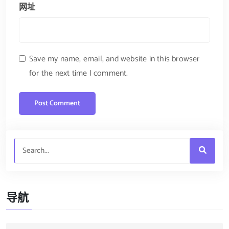
网址
Save my name, email, and website in this browser
for the next time I comment.
导航