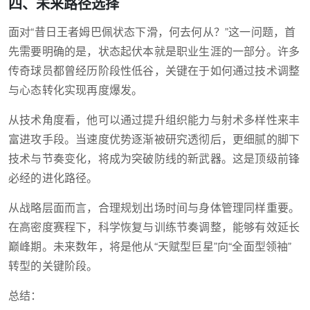
四、未来路径选择
面对“昔日王者姆巴佩状态下滑，何去何从？”这一问题，首
先需要明确的是，状态起伏本就是职业生涯的一部分。许多
传奇球员都曾经历阶段性低谷，关键在于如何通过技术调整
与心态转化实现再度爆发。
从技术角度看，他可以通过提升组织能力与射术多样性来丰
富进攻手段。当速度优势逐渐被研究透彻后，更细腻的脚下
技术与节奏变化，将成为突破防线的新武器。这是顶级前锋
必经的进化路径。
从战略层面而言，合理规划出场时间与身体管理同样重要。
在高密度赛程下，科学恢复与训练节奏调整，能够有效延长
巅峰期。未来数年，将是他从“天赋型巨星”向“全面型领袖”
转型的关键阶段。
总结：