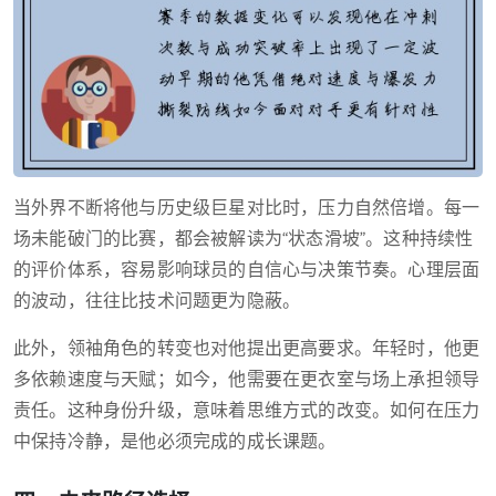
当外界不断将他与历史级巨星对比时，压力自然倍增。每一
场未能破门的比赛，都会被解读为“状态滑坡”。这种持续性
的评价体系，容易影响球员的自信心与决策节奏。心理层面
的波动，往往比技术问题更为隐蔽。
此外，领袖角色的转变也对他提出更高要求。年轻时，他更
多依赖速度与天赋；如今，他需要在更衣室与场上承担领导
责任。这种身份升级，意味着思维方式的改变。如何在压力
中保持冷静，是他必须完成的成长课题。