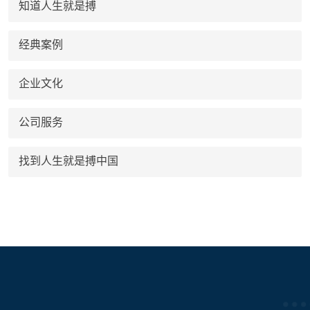
知道人生就是搏
经典案例
企业文化
公司服务
找到人生就是搏中国