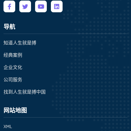
导航
知道人生就是搏
经典案例
企业文化
公司服务
找到人生就是搏中国
网站地图
XML