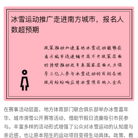
在赛事活动层面，地方体育部门联合俱乐部举办冰雪嘉年
华、城市滑雪公开赛等活动，借助节假日流量吸引市民参
与。丰富多样的活动形式增强了公众对冰雪运动的认知度与
亲近感，也让原本陌生的运动项目变得生动具体。政策、教