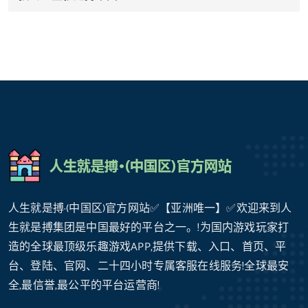
人生就是搏·(中国区)官方网站✅【亚洲唯一】✅欢迎来到人
生就是搏集团是中国最好的平台之一。!为国内游戏玩家打
造的全球最顶级乐趣游戏APP,提供下载、入口、首页、平
台、登陆、官网、二十四小时专属客服在线服务!全球最安
全,最信誉,最公平的平台运营商!