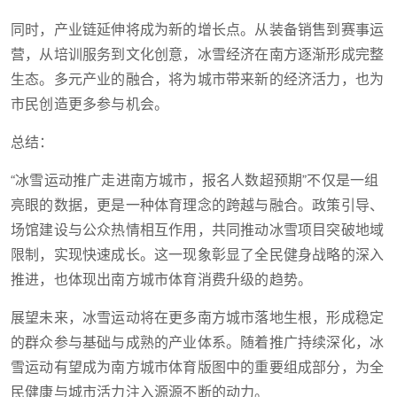
同时，产业链延伸将成为新的增长点。从装备销售到赛事运
营，从培训服务到文化创意，冰雪经济在南方逐渐形成完整
生态。多元产业的融合，将为城市带来新的经济活力，也为
市民创造更多参与机会。
总结：
“冰雪运动推广走进南方城市，报名人数超预期”不仅是一组
亮眼的数据，更是一种体育理念的跨越与融合。政策引导、
场馆建设与公众热情相互作用，共同推动冰雪项目突破地域
限制，实现快速成长。这一现象彰显了全民健身战略的深入
推进，也体现出南方城市体育消费升级的趋势。
展望未来，冰雪运动将在更多南方城市落地生根，形成稳定
的群众参与基础与成熟的产业体系。随着推广持续深化，冰
雪运动有望成为南方城市体育版图中的重要组成部分，为全
民健康与城市活力注入源源不断的动力。