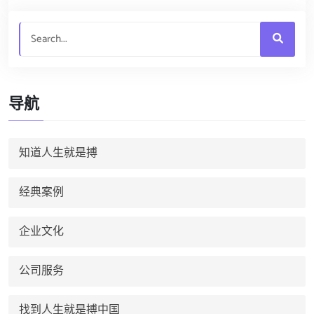
导航
知道人生就是搏
经典案例
企业文化
公司服务
找到人生就是搏中国