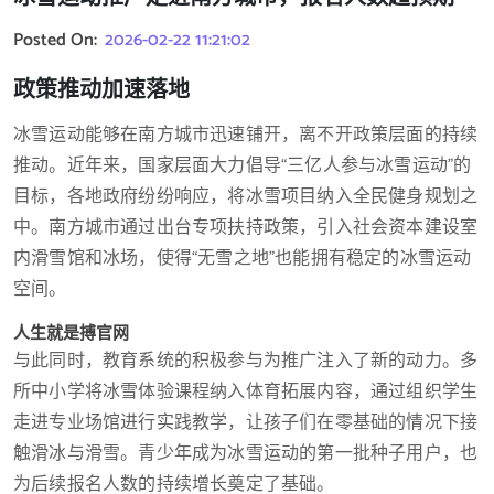
Posted On:
2026-02-22 11:21:02
政策推动加速落地
冰雪运动能够在南方城市迅速铺开，离不开政策层面的持续
推动。近年来，国家层面大力倡导“三亿人参与冰雪运动”的
目标，各地政府纷纷响应，将冰雪项目纳入全民健身规划之
中。南方城市通过出台专项扶持政策，引入社会资本建设室
内滑雪馆和冰场，使得“无雪之地”也能拥有稳定的冰雪运动
空间。
人生就是搏官网
与此同时，教育系统的积极参与为推广注入了新的动力。多
所中小学将冰雪体验课程纳入体育拓展内容，通过组织学生
走进专业场馆进行实践教学，让孩子们在零基础的情况下接
触滑冰与滑雪。青少年成为冰雪运动的第一批种子用户，也
为后续报名人数的持续增长奠定了基础。