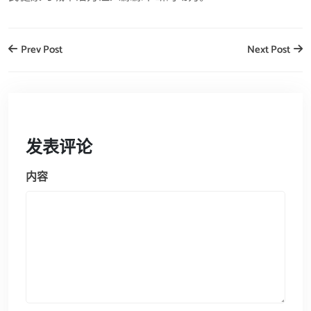
Prev Post
Next Post
发表评论
内容