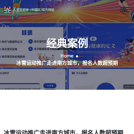
经典案例
Home
冰雪运动推广走进南方城市，报名人数超预期
冰雪运动推广走进南方城市，报名人数超预期