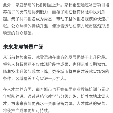
此外，家庭参与的比例明显上升。家长希望通过冰雪项目培
养孩子的勇气与协调能力，而孩子则在新奇体验中找到乐
趣。亲子共同报名成为常态，带动了整体报名规模的快速扩
张。公众热情的持续升温，使冰雪运动在南方城市逐渐形成
稳定的群众基础。
未来发展前景广阔
从当前趋势来看，冰雪运动在南方的发展仍处于上升阶段。
报名人数超预期不仅体现阶段性成果，也预示着长期潜力。
随着技术升级与成本下降，更多城市将具备建设冰雪场馆的
条件，区域覆盖面有望进一步扩大。
在人才培养方面，南方城市也开始布局专业教练培训与青少
年梯队建设。通过系统化教学与分级训练，培养本地冰雪人
才，为未来参与更高水平赛事储备力量。人才体系的完善，
将使推广成果更加可持续。