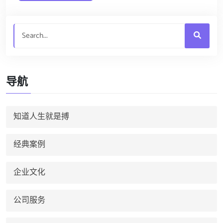
导航
知道人生就是搏
经典案例
企业文化
公司服务