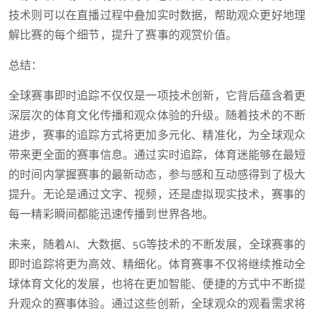
技术则可以在直播过程中叠加实时数据，帮助观众更好地理
解比赛的每个细节，提升了赛事的观赏价值。
总结：
全球赛事即时追踪不仅仅是一项技术创新，它背后蕴含着更
深层次的体育文化传播和观众体验的升级。随着技术的不断
进步，赛事的追踪方式将更加多元化、精准化，为全球观众
带来更全面的赛事信息。通过实时追踪，体育迷能够在最短
的时间内掌握赛事的最新动态，参与感和互动感得到了极大
提升。无论是通过文字、视频，还是虚拟现实技术，赛事的
每一精彩瞬间都能迅速传播到世界各地。
未来，随着AI、大数据、5G等技术的不断发展，全球赛事的
即时追踪将更为高效、精细化。体育赛事不仅将继续推动全
球体育文化的发展，也将在更加智能、便捷的方式中不断提
升观众的赛事体验。通过这些创新，全球观众的观看需求将