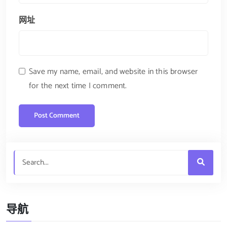
网址
Save my name, email, and website in this browser
for the next time I comment.
导航