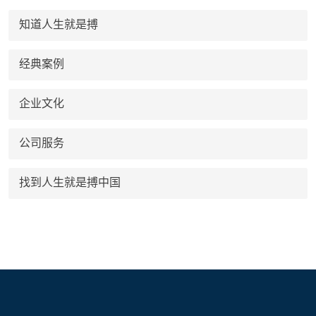
知道人生就是搏
经典案例
企业文化
公司服务
找到人生就是搏中国