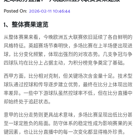
Posted On:
2026-02-11 10:46:44
1、整体赛果速览
从整体赛果来看，今晚欧洲五大联赛依旧延续了各自鲜明的
风格特征。英超赛场节奏明快，多场比赛在上半场便出现进
球，比分变化频繁，体现出强烈的对攻态势。几支争冠与争
四球队均在比分上占据主动，为积分榜竞争奠定了基础。
西甲方面，比分相对克制，但关键场次含金量十足。技术型
球队通过控球和传导逐步建立优势，最终在比分上体现出效
率差异。一些中下游球队虽然控球率不低，但在比分直播中
却始终处于追赶状态。
意甲的比分走势则更具战术意味，多场比赛呈现出低比分甚
至一球定胜负的局面。防守体系的稳定性成为影响赛果的关
键因素，也让比分直播中的每一次变化都显得格外珍贵。