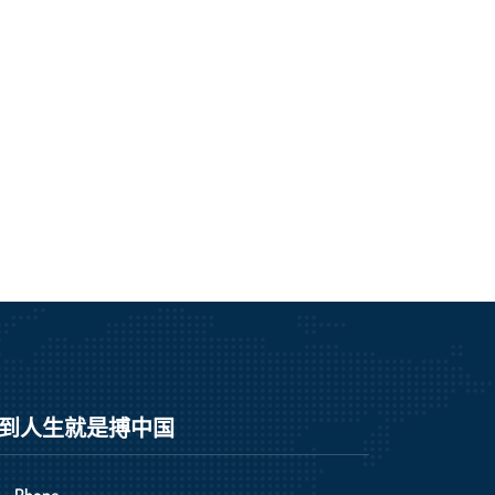
到人生就是搏中国