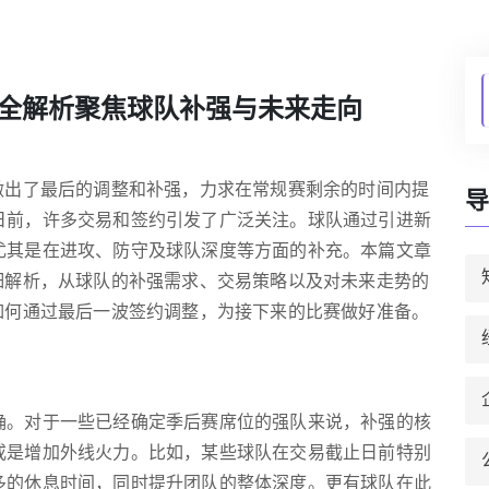
态全解析聚焦球队补强与未来走向
做出了最后的调整和补强，力求在常规赛剩余的时间内提
导
日前，许多交易和签约引发了广泛关注。球队通过引进新
尤其是在进攻、防守及球队深度等方面的补充。本篇文章
细解析，从球队的补强需求、交易策略以及对未来走势的
如何通过最后一波签约调整，为接下来的比赛做好准备。
确。对于一些已经确定季后赛席位的强队来说，补强的核
或是增加外线火力。比如，某些球队在交易截止日前特别
多的休息时间，同时提升团队的整体深度。更有球队在此