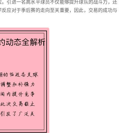
应。引进一名高水平球员不仅能够提升球队的战斗力，还
学反应对于季后赛的走向至关重要，因此，交易的成功与