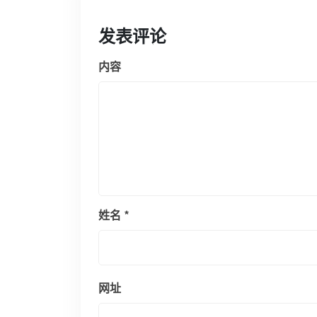
发表评论
内容
姓名
*
网址