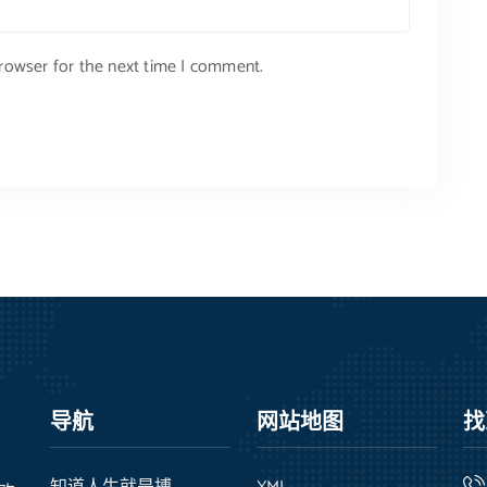
browser for the next time I comment.
导航
网站地图
找