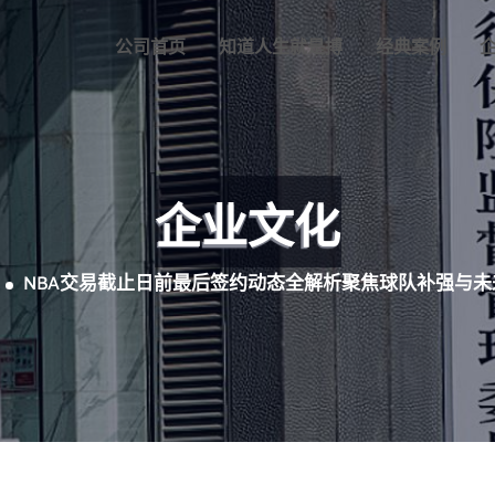
公司首页
知道人生就是搏
经典案例
企业文化
NBA交易截止日前最后签约动态全解析聚焦球队补强与未