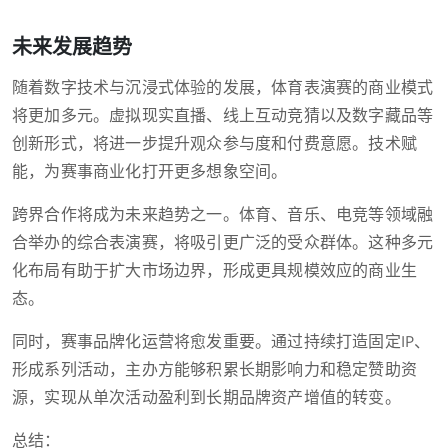
未来发展趋势
随着数字技术与沉浸式体验的发展，体育表演赛的商业模式
将更加多元。虚拟现实直播、线上互动竞猜以及数字藏品等
创新形式，将进一步提升观众参与度和付费意愿。技术赋
能，为赛事商业化打开更多想象空间。
跨界合作将成为未来趋势之一。体育、音乐、电竞等领域融
合举办的综合表演赛，将吸引更广泛的受众群体。这种多元
化布局有助于扩大市场边界，形成更具规模效应的商业生
态。
同时，赛事品牌化运营将愈发重要。通过持续打造固定IP、
形成系列活动，主办方能够积累长期影响力和稳定赞助资
源，实现从单次活动盈利到长期品牌资产增值的转变。
总结：