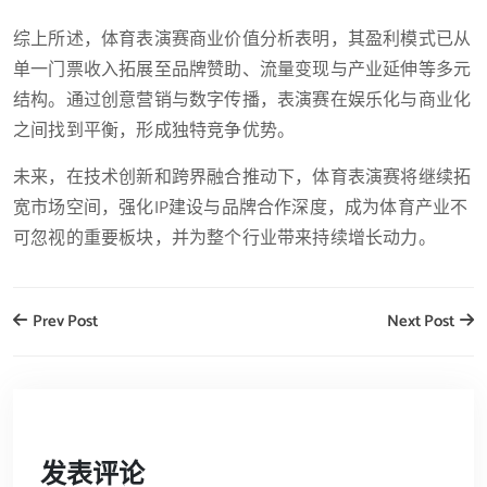
综上所述，体育表演赛商业价值分析表明，其盈利模式已从
单一门票收入拓展至品牌赞助、流量变现与产业延伸等多元
结构。通过创意营销与数字传播，表演赛在娱乐化与商业化
之间找到平衡，形成独特竞争优势。
未来，在技术创新和跨界融合推动下，体育表演赛将继续拓
宽市场空间，强化IP建设与品牌合作深度，成为体育产业不
可忽视的重要板块，并为整个行业带来持续增长动力。
Prev Post
Next Post
发表评论