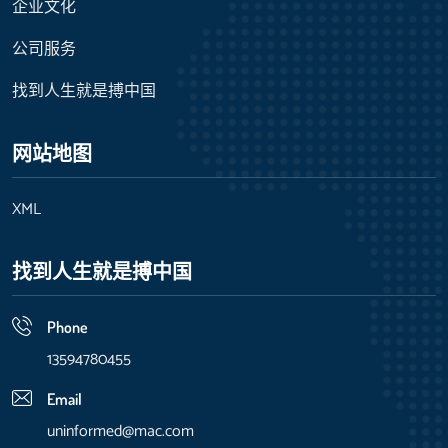
企业文化
公司服务
找到人生就是搏中国
网站地图
XML
找到人生就是搏中国
Phone
13594780455
Email
uninformed@mac.com